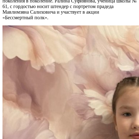
поколения в поколение. Ралина Суфиянова, ученица школы №
61, с гордостью носит штендер с портретом прадеда
Мавлимзяна Салиховича и участвует в акции
«Бессмертный полк».