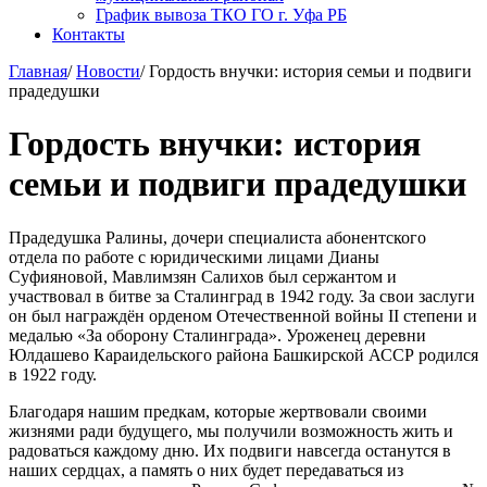
График вывоза ТКО ГО г. Уфа РБ
Контакты
Главная
/
Новости
/
Гордость внучки: история семьи и подвиги
прадедушки
Гордость внучки: история
семьи и подвиги прадедушки
Прадедушка Ралины, дочери специалиста абонентского
отдела по работе с юридическими лицами Дианы
Суфияновой, Мавлимзян Салихов был сержантом и
участвовал в битве за Сталинград в 1942 году. За свои заслуги
он был награждён орденом Отечественной войны II степени и
медалью «За оборону Сталинграда». Уроженец деревни
Юлдашево Караидельского района Башкирской АССР родился
в 1922 году.
Благодаря нашим предкам, которые жертвовали своими
жизнями ради будущего, мы получили возможность жить и
радоваться каждому дню. Их подвиги навсегда останутся в
наших сердцах, а память о них будет передаваться из