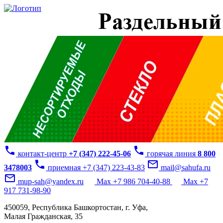
phone
phone
контакт-центр
+7 (347) 222-45-06
горячая линия
8 800
phone
mail_outline
3478003
приемная +7 (347) 223-43-83
mail@sahufa.ru
mail_outline
mup-sah@yandex.ru
Max +7 986 704-40-88
Max +7
917 731-98-90
450059, Республика Башкортостан, г. Уфа,
Малая Гражданская, 35