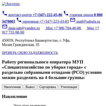
phone
phone
контакт-центр
+7 (347) 222-45-06
горячая линия
8 800
phone
mail_outline
3478003
приемная +7 (347) 223-43-83
mail@sahufa.ru
mail_outline
mup-sah@yandex.ru
Max +7 986 704-40-88
Max +7
917 731-98-90
450059, Республика Башкортостан, г. Уфа,
Малая Гражданская, 35
ПРОВЕРЬ СВОЮ ЗАДОЛЖЕННОСТЬ
Работу регионального оператора МУП
«Спецавтохозяйство по уборке города» с
раздельно собранными отходами (РСО) условно
можно разделить на 4 большие группы:
Накопление
Вывоз
Сортировка
Утилизация
Накопление
Этот этап включает: