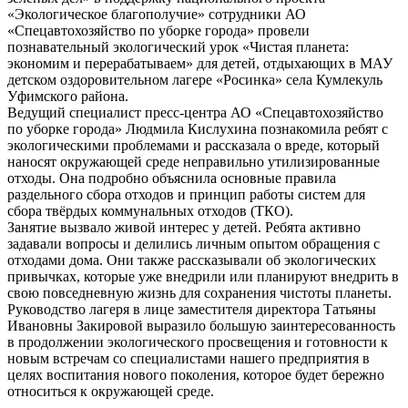
«Экологическое благополучие» сотрудники АО
«Спецавтохозяйство по уборке города» провели
познавательный экологический урок «Чистая планета:
экономим и перерабатываем» для детей, отдыхающих в МАУ
детском оздоровительном лагере «Росинка» села Кумлекуль
Уфимского района.
Ведущий специалист пресс-центра АО «Спецавтохозяйство
по уборке города» Людмила Кислухина познакомила ребят с
экологическими проблемами и рассказала о вреде, который
наносят окружающей среде неправильно утилизированные
отходы. Она подробно объяснила основные правила
раздельного сбора отходов и принцип работы систем для
сбора твёрдых коммунальных отходов (ТКО).
Занятие вызвало живой интерес у детей. Ребята активно
задавали вопросы и делились личным опытом обращения с
отходами дома. Они также рассказывали об экологических
привычках, которые уже внедрили или планируют внедрить в
свою повседневную жизнь для сохранения чистоты планеты.
Руководство лагеря в лице заместителя директора Татьяны
Ивановны Закировой выразило большую заинтересованность
в продолжении экологического просвещения и готовности к
новым встречам со специалистами нашего предприятия в
целях воспитания нового поколения, которое будет бережно
относиться к окружающей среде.