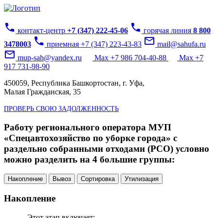
phone
phone
контакт-центр
+7 (347) 222-45-06
горячая линия
8 800
phone
mail_outline
3478003
приемная +7 (347) 223-43-83
mail@sahufa.ru
mail_outline
mup-sah@yandex.ru
Max +7 986 704-40-88
Max +7
917 731-98-90
450059, Республика Башкортостан, г. Уфа,
Малая Гражданская, 35
ПРОВЕРЬ СВОЮ ЗАДОЛЖЕННОСТЬ
Работу регионального оператора МУП
«Спецавтохозяйство по уборке города» с
раздельно собранными отходами (РСО) условно
можно разделить на 4 большие группы:
Накопление
Вывоз
Сортировка
Утилизация
Накопление
Этот этап включает: