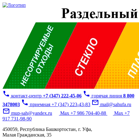
phone
phone
контакт-центр
+7 (347) 222-45-06
горячая линия
8 800
phone
mail_outline
3478003
приемная +7 (347) 223-43-83
mail@sahufa.ru
mail_outline
mup-sah@yandex.ru
Max +7 986 704-40-88
Max +7
917 731-98-90
450059, Республика Башкортостан, г. Уфа,
Малая Гражданская, 35