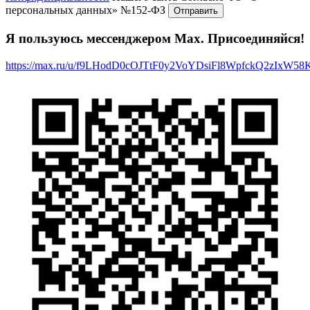
персональных данных» №152-ФЗ
Я пользуюсь мессенджером Max. Присоединяйся!
https://max.ru/u/f9LHodD0cOJTtF0y2VoYDsiFl8WpfckQ2zIxW5