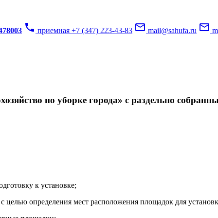
phone
mail_outline
mail_outline
3478003
приемная +7 (347) 223-43-83
mail@sahufa.ru
mu
озяйство по уборке города» с раздельно собранн
одготовку к установке;
с целью определения мест расположения площадок для установк