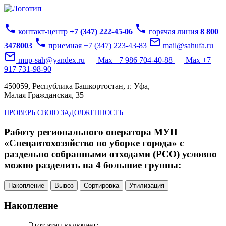
phone
phone
контакт-центр
+7 (347) 222-45-06
горячая линия
8 800
phone
mail_outline
3478003
приемная +7 (347) 223-43-83
mail@sahufa.ru
mail_outline
mup-sah@yandex.ru
Max +7 986 704-40-88
Max +7
917 731-98-90
450059, Республика Башкортостан, г. Уфа,
Малая Гражданская, 35
ПРОВЕРЬ СВОЮ ЗАДОЛЖЕННОСТЬ
Работу регионального оператора МУП
«Спецавтохозяйство по уборке города» с
раздельно собранными отходами (РСО) условно
можно разделить на 4 большие группы:
Накопление
Вывоз
Сортировка
Утилизация
Накопление
Этот этап включает: