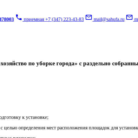
phone
mail_outline
mail_outline
3478003
приемная +7 (347) 223-43-83
mail@sahufa.ru
mu
озяйство по уборке города» с раздельно собранн
одготовку к установке;
с целью определения мест расположения площадок для установк