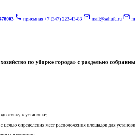
phone
mail_outline
mail_outline
3478003
приемная +7 (347) 223-43-83
mail@sahufa.ru
mu
озяйство по уборке города» с раздельно собранн
одготовку к установке;
с целью определения мест расположения площадок для установк