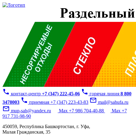
phone
phone
контакт-центр
+7 (347) 222-45-06
горячая линия
8 800
phone
mail_outline
3478003
приемная +7 (347) 223-43-83
mail@sahufa.ru
mail_outline
mup-sah@yandex.ru
Max +7 986 704-40-88
Max +7
917 731-98-90
450059, Республика Башкортостан, г. Уфа,
Малая Гражданская, 35