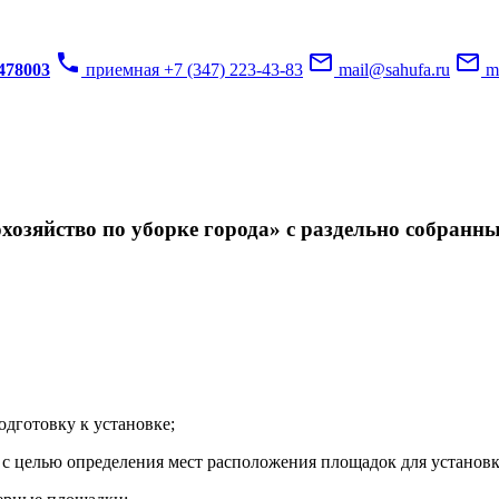
phone
mail_outline
mail_outline
3478003
приемная +7 (347) 223-43-83
mail@sahufa.ru
mu
озяйство по уборке города» с раздельно собранн
одготовку к установке;
с целью определения мест расположения площадок для установк