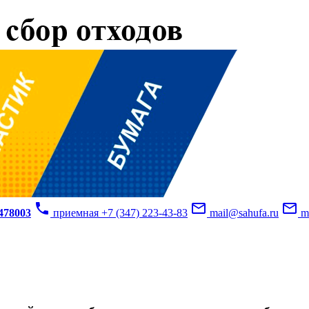
phone
mail_outline
mail_outline
3478003
приемная +7 (347) 223-43-83
mail@sahufa.ru
mu