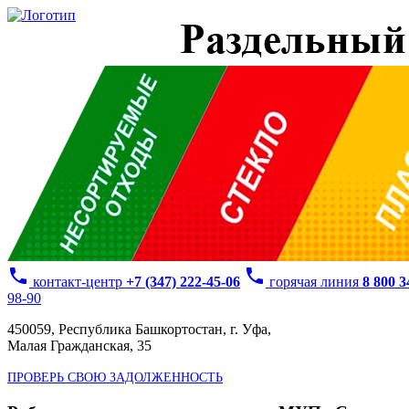
phone
phone
контакт-центр
+7 (347) 222-45-06
горячая линия
8 800 
98-90
450059, Республика Башкортостан, г. Уфа,
Малая Гражданская, 35
ПРОВЕРЬ СВОЮ ЗАДОЛЖЕННОСТЬ