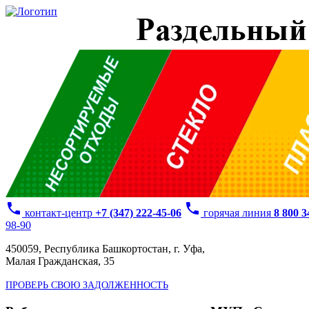
phone
phone
контакт-центр
+7 (347) 222-45-06
горячая линия
8 800 
98-90
450059, Республика Башкортостан, г. Уфа,
Малая Гражданская, 35
ПРОВЕРЬ СВОЮ ЗАДОЛЖЕННОСТЬ