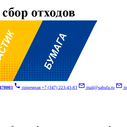
phone
mail_outline
mail_outline
3478003
приемная +7 (347) 223-43-83
mail@sahufa.ru
mu