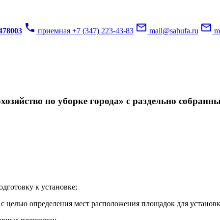
phone
mail_outline
mail_outline
3478003
приемная +7 (347) 223-43-83
mail@sahufa.ru
mu
озяйство по уборке города» с раздельно собранн
одготовку к установке;
с целью определения мест расположения площадок для установк