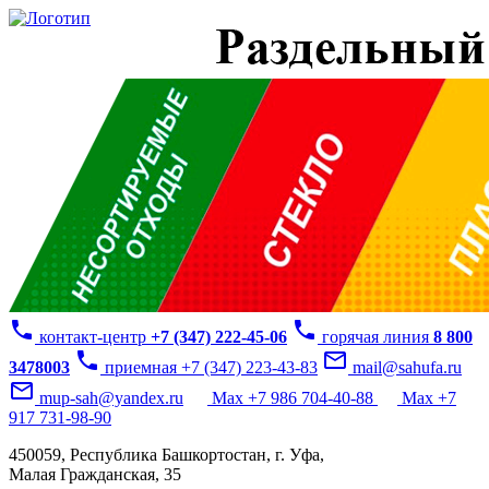
phone
phone
контакт-центр
+7 (347) 222-45-06
горячая линия
8 800
phone
mail_outline
3478003
приемная +7 (347) 223-43-83
mail@sahufa.ru
mail_outline
mup-sah@yandex.ru
Max +7 986 704-40-88
Max +7
917 731-98-90
450059, Республика Башкортостан, г. Уфа,
Малая Гражданская, 35