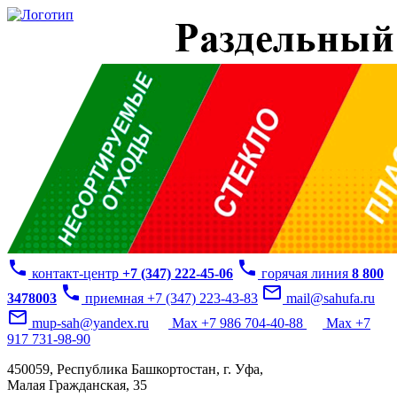
phone
phone
контакт-центр
+7 (347) 222-45-06
горячая линия
8 800
phone
mail_outline
3478003
приемная +7 (347) 223-43-83
mail@sahufa.ru
mail_outline
mup-sah@yandex.ru
Max +7 986 704-40-88
Max +7
917 731-98-90
450059, Республика Башкортостан, г. Уфа,
Малая Гражданская, 35