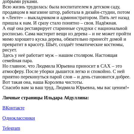
добрыми руками.
Всю жизнь трудилась: была воспитателем в детском саду,
продавцом в магазине штор, работала в дизайн-студии, потом
в «Ленте» – выкладчиком и администратором. Пять лет назад
пришла к нам. И сразу стало понятно – своя. Надёжная.
А ещё она реставрирует старинные сундуки с национальной
росписью. Сама мастерит вещи из дерева – и не может пройти
мимо хорошего куска дерева, обязательно принесёт домой и
превратит в красоту. Шьёт, создаёт тематические костюмы,
рисует.
Здесь у неё работает муж – нашим столяром. Настоящая
семейная пара.
Но главное, что Людмила Юрьевна приносит в САХ – это
атмосферу. После уборки дышится легко и спокойно. С ней
приятно перекинуться парой слов – и день становится добрее.
Вот такая она, наша Королева чистоты.
Спасибо вам за ваш труд, Людмила Юрьевна, мы вас ценим!»
Личные страницы Ильдара Абдуллина:
ВКонтакте
Одноклассники
Telegram