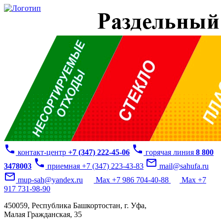
phone
phone
контакт-центр
+7 (347) 222-45-06
горячая линия
8 800
phone
mail_outline
3478003
приемная +7 (347) 223-43-83
mail@sahufa.ru
mail_outline
mup-sah@yandex.ru
Max +7 986 704-40-88
Max +7
917 731-98-90
450059, Республика Башкортостан, г. Уфа,
Малая Гражданская, 35