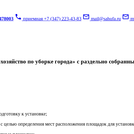
phone
mail_outline
mail_outline
3478003
приемная +7 (347) 223-43-83
mail@sahufa.ru
mu
озяйство по уборке города» с раздельно собранн
одготовку к установке;
с целью определения мест расположения площадок для установк