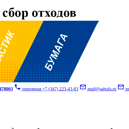
phone
mail_outline
mail_outline
3478003
приемная +7 (347) 223-43-83
mail@sahufa.ru
mu