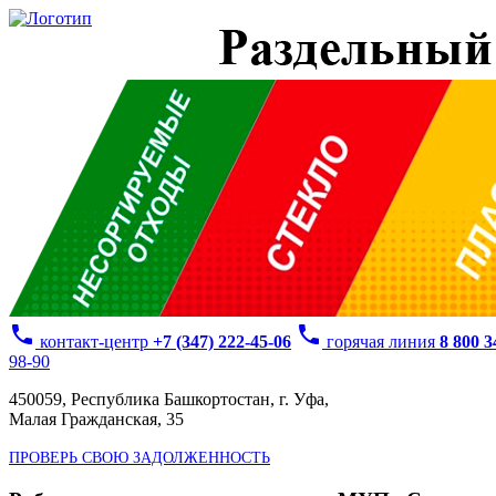
phone
phone
контакт-центр
+7 (347) 222-45-06
горячая линия
8 800 
98-90
450059, Республика Башкортостан, г. Уфа,
Малая Гражданская, 35
ПРОВЕРЬ СВОЮ ЗАДОЛЖЕННОСТЬ