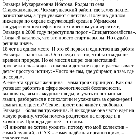
Эльвира Мухаррамовна Ибатова. Родом из села
Старокалмашево, Чекмагушевский район, где земля пахнет
разнотравьем, а труд уважают с детства. Получив диплом
инженера по охране окружающей среды в Уфимском
государственном нефтяном техническом университете,
Эльвира в 2008 году переступила порог «Спецавтохозяйства».
Тогда ей казалось, что это просто старт карьеры. Но судьба
решила иначе.
18 лет на одном месте. И это её первая и единственная работа.
Эльвира – наш эколог. Она следит за тем, чтобы отходы не
вредили природе. Но её миссия шире: она настоящий
просветитель – ходит в школы и детские сады и рассказывает
детям простую истину: «Чисто не там, где убирают, а там, где
не сорят».
А ещё эта хрупкая женщина – мама троих принцесс. Как она
успевает работать в сфере экологической безопасности,
вышивать, вязать ажурные пледы, изучать иностранные
языки, разбираться в психологии и ухаживать за оранжереей
комнатных цветов? Секрет прост: она живёт с любовью.
Эльвира – большая труженица. В выходные она часто едет на
малую родину, чтобы помочь родителям на огороде и в
хозяйстве. Природа для неё – это дом.
«Я никогда не хотела уходить, потому что мой коллектив –
самый лучший, а САХ – самая надёжная организация», –
говорит она.