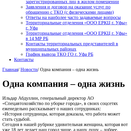
зарегистрированных лиц в жилом помещении
Заявления и договор на оказание услуг по
обращению с ТКО (с физическими лицами)
Ответы на наиболее часто задаваемые вопросы
Территориальные отделения «ООО ЕРКЦ г. Уфы»
г. Уфа
Территориальные отделения «ООО ЕРКЦ г. Уфы»
в 14 МР РБ
Контакты территориальных представителей в
муниципальных районах
График вывоза ТКО ГО г. Уфа РБ
Контакты
Главная
/
Новости
/
Одна компания – одна жизнь
Одна компания – одна жизнь
Ильдар Абдуллин, генеральный директор АО
«Спецавтохозяйство по уборке города», в своих соцсетях
еженедельно рассказывает о наших сотрудниках:
«История сотрудницы, которая доказала, что работа может
стать судьбой.
Сегодня в нашей рубрике удивительная женщина, которая вот
уже 18 лет делает наш город чище, а нашу душу – добрее.