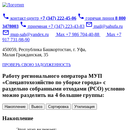
phone
phone
контакт-центр
+7 (347) 222-45-06
горячая линия
8 800
phone
mail_outline
3478003
приемная +7 (347) 223-43-83
mail@sahufa.ru
mail_outline
mup-sah@yandex.ru
Max +7 986 704-40-88
Max +7
917 731-98-90
450059, Республика Башкортостан, г. Уфа,
Малая Гражданская, 35
ПРОВЕРЬ СВОЮ ЗАДОЛЖЕННОСТЬ
Работу регионального оператора МУП
«Спецавтохозяйство по уборке города» с
раздельно собранными отходами (РСО) условно
можно разделить на 4 большие группы:
Накопление
Вывоз
Сортировка
Утилизация
Накопление
Этот этап включает: