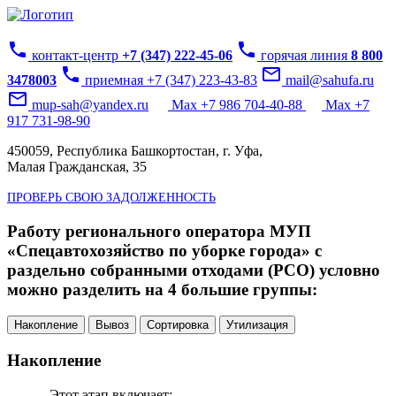
phone
phone
контакт-центр
+7 (347) 222-45-06
горячая линия
8 800
phone
mail_outline
3478003
приемная +7 (347) 223-43-83
mail@sahufa.ru
mail_outline
mup-sah@yandex.ru
Max +7 986 704-40-88
Max +7
917 731-98-90
450059, Республика Башкортостан, г. Уфа,
Малая Гражданская, 35
ПРОВЕРЬ СВОЮ ЗАДОЛЖЕННОСТЬ
Работу регионального оператора МУП
«Спецавтохозяйство по уборке города» с
раздельно собранными отходами (РСО) условно
можно разделить на 4 большие группы:
Накопление
Вывоз
Сортировка
Утилизация
Накопление
Этот этап включает: