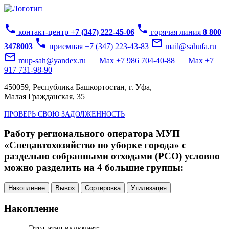
phone
phone
контакт-центр
+7 (347) 222-45-06
горячая линия
8 800
phone
mail_outline
3478003
приемная +7 (347) 223-43-83
mail@sahufa.ru
mail_outline
mup-sah@yandex.ru
Max +7 986 704-40-88
Max +7
917 731-98-90
450059, Республика Башкортостан, г. Уфа,
Малая Гражданская, 35
ПРОВЕРЬ СВОЮ ЗАДОЛЖЕННОСТЬ
Работу регионального оператора МУП
«Спецавтохозяйство по уборке города» с
раздельно собранными отходами (РСО) условно
можно разделить на 4 большие группы:
Накопление
Вывоз
Сортировка
Утилизация
Накопление
Этот этап включает: