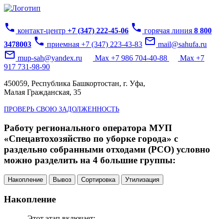
phone
phone
контакт-центр
+7 (347) 222-45-06
горячая линия
8 800
phone
mail_outline
3478003
приемная +7 (347) 223-43-83
mail@sahufa.ru
mail_outline
mup-sah@yandex.ru
Max +7 986 704-40-88
Max +7
917 731-98-90
450059, Республика Башкортостан, г. Уфа,
Малая Гражданская, 35
ПРОВЕРЬ СВОЮ ЗАДОЛЖЕННОСТЬ
Работу регионального оператора МУП
«Спецавтохозяйство по уборке города» с
раздельно собранными отходами (РСО) условно
можно разделить на 4 большие группы:
Накопление
Вывоз
Сортировка
Утилизация
Накопление
Этот этап включает: