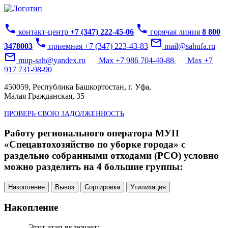
phone
phone
контакт-центр
+7 (347) 222-45-06
горячая линия
8 800
phone
mail_outline
3478003
приемная +7 (347) 223-43-83
mail@sahufa.ru
mail_outline
mup-sah@yandex.ru
Max +7 986 704-40-88
Max +7
917 731-98-90
450059, Республика Башкортостан, г. Уфа,
Малая Гражданская, 35
ПРОВЕРЬ СВОЮ ЗАДОЛЖЕННОСТЬ
Работу регионального оператора МУП
«Спецавтохозяйство по уборке города» с
раздельно собранными отходами (РСО) условно
можно разделить на 4 большие группы:
Накопление
Вывоз
Сортировка
Утилизация
Накопление
Этот этап включает: