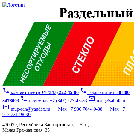
phone
phone
контакт-центр
+7 (347) 222-45-06
горячая линия
8 800
phone
mail_outline
3478003
приемная +7 (347) 223-43-83
mail@sahufa.ru
mail_outline
mup-sah@yandex.ru
Max +7 986 704-40-88
Max +7
917 731-98-90
450059, Республика Башкортостан, г. Уфа,
Малая Гражданская, 35