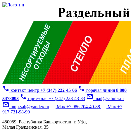
phone
phone
контакт-центр
+7 (347) 222-45-06
горячая линия
8 800
phone
mail_outline
3478003
приемная +7 (347) 223-43-83
mail@sahufa.ru
mail_outline
mup-sah@yandex.ru
Max +7 986 704-40-88
Max +7
917 731-98-90
450059, Республика Башкортостан, г. Уфа,
Малая Гражданская, 35