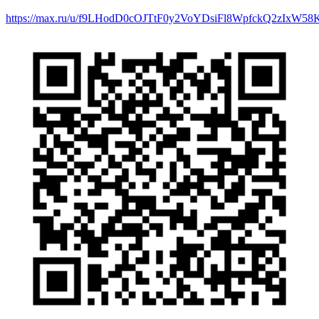
https://max.ru/u/f9LHodD0cOJTtF0y2VoYDsiFl8WpfckQ2zIxW5