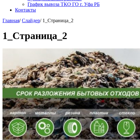
График вывоза ТКО ГО г. Уфа РБ
Контакты
Главная
/
Слайдер
/
1_Страница_2
1_Страница_2