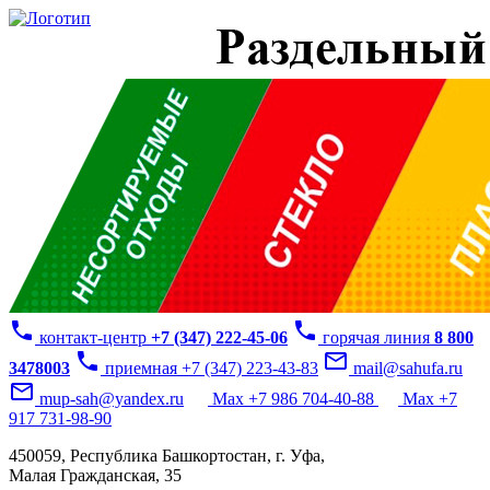
phone
phone
контакт-центр
+7 (347) 222-45-06
горячая линия
8 800
phone
mail_outline
3478003
приемная +7 (347) 223-43-83
mail@sahufa.ru
mail_outline
mup-sah@yandex.ru
Max +7 986 704-40-88
Max +7
917 731-98-90
450059, Республика Башкортостан, г. Уфа,
Малая Гражданская, 35