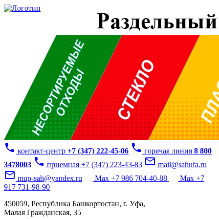
phone
phone
контакт-центр
+7 (347) 222-45-06
горячая линия
8 800
phone
mail_outline
3478003
приемная +7 (347) 223-43-83
mail@sahufa.ru
mail_outline
mup-sah@yandex.ru
Max +7 986 704-40-88
Max +7
917 731-98-90
450059, Республика Башкортостан, г. Уфа,
Малая Гражданская, 35