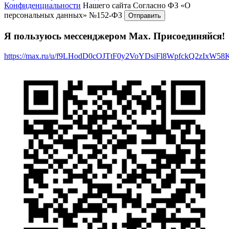
Конфиденциальности
Нашего сайта Согласно ФЗ «О
персональных данных» №152-ФЗ
Я пользуюсь мессенджером Max. Присоединяйся!
https://max.ru/u/f9LHodD0cOJTtF0y2VoYDsiFl8WpfckQ2zIxW5