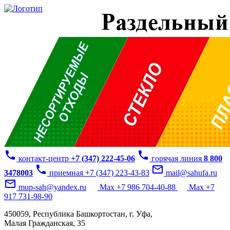
phone
phone
контакт-центр
+7 (347) 222-45-06
горячая линия
8 800
phone
mail_outline
3478003
приемная +7 (347) 223-43-83
mail@sahufa.ru
mail_outline
mup-sah@yandex.ru
Max +7 986 704-40-88
Max +7
917 731-98-90
450059, Республика Башкортостан, г. Уфа,
Малая Гражданская, 35