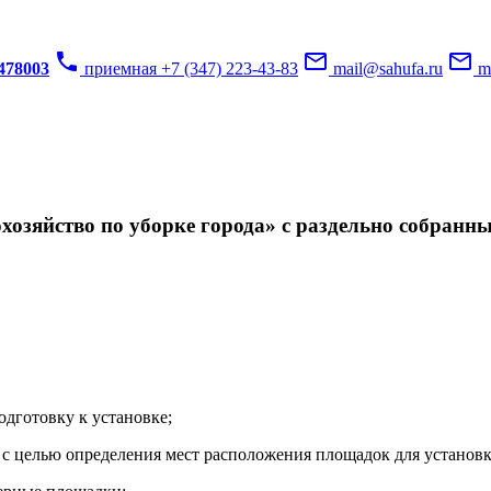
phone
mail_outline
mail_outline
3478003
приемная +7 (347) 223-43-83
mail@sahufa.ru
mu
озяйство по уборке города» с раздельно собранн
одготовку к установке;
с целью определения мест расположения площадок для установк