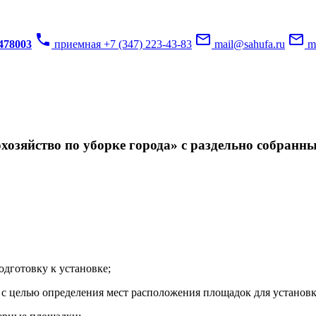
phone
mail_outline
mail_outline
3478003
приемная +7 (347) 223-43-83
mail@sahufa.ru
mu
озяйство по уборке города» с раздельно собранн
одготовку к установке;
с целью определения мест расположения площадок для установк