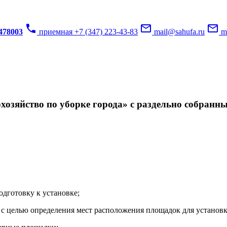
phone
mail_outline
mail_outline
3478003
приемная +7 (347) 223-43-83
mail@sahufa.ru
mu
озяйство по уборке города» с раздельно собранн
одготовку к установке;
с целью определения мест расположения площадок для установк