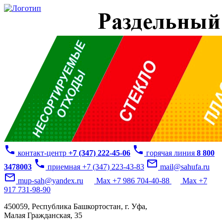
phone
phone
контакт-центр
+7 (347) 222-45-06
горячая линия
8 800
phone
mail_outline
3478003
приемная +7 (347) 223-43-83
mail@sahufa.ru
mail_outline
mup-sah@yandex.ru
Max +7 986 704-40-88
Max +7
917 731-98-90
450059, Республика Башкортостан, г. Уфа,
Малая Гражданская, 35