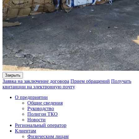
Закрыть
Заявка на заключение договора
Прием обращений
Получать
квитанции на электронную почту
О предприятии
Общие сведения
Руководство
Полигон ТКО
Новости
Региональный оператор
Клиентам
Физическим лицам