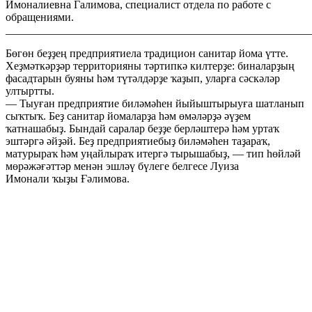
Имоналиевна Галимова, специалист отдела по работе с
обращениями.
______________________________________________________
Бөгөн беҙҙең предприятиела традицион санитар йома үтте.
Хеҙмәткәрҙәр территорияны тәртипкә килтерҙе: биналарҙың
фасадтарын буяны һәм түтәлдәрҙе ҡаҙып, уларға сәскәләр
ултыртты.
— Тыуған предприятие биләмәһен йыйыштырыуға шатланып
сыҡтыҡ. Беҙ санитар йомаларҙа һәм өмәләрҙә әүҙем
ҡатнашабыҙ. Бындай саралар беҙҙе берләштерә һәм уртаҡ
эштәргә әйҙәй. Беҙ предприятиебыҙ биләмәһен таҙараҡ,
матурыраҡ һәм уңайлыраҡ итергә тырышабыҙ, — тип һөйләй
мөрәжәғәттәр менән эшләү бүлеге белгесе Луиза
Имонали ҡыҙы Ғәлимова.