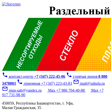
phone
phone
контакт-центр
+7 (347) 222-45-06
горячая линия
8 800
phone
mail_outline
3478003
приемная +7 (347) 223-43-83
mail@sahufa.ru
mail_outline
mup-sah@yandex.ru
Max +7 986 704-40-88
Max +7
917 731-98-90
450059, Республика Башкортостан, г. Уфа,
Малая Гражданская, 35