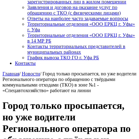
зарегистрированных лиц в жилом помещении
Заявления и договор на оказание услуг по
обращению с ТКО (с физическими лицами)
Ответы на наиболее часто задаваемые вопросы
Территориальные отделения «ООО ЕРКЦ г. Уфы»
г. Уфа
Территориальные отделения «ООО ЕРКЦ г. Уфы»
в 14 МР РБ
Контакты территориальных представителей в
муниципальных районах
График вывоза ТКО ГО г. Уфа РБ
Контакты
Главная
/
Новости
/
Город только просыпается, но уже водители
Регионального оператора по обращению с твёрдыми
коммунальными отходами (ТКО) в зоне №1 -
«Спецавтохозяйство» работают на линии
Город только просыпается,
но уже водители
Регионального оператора по