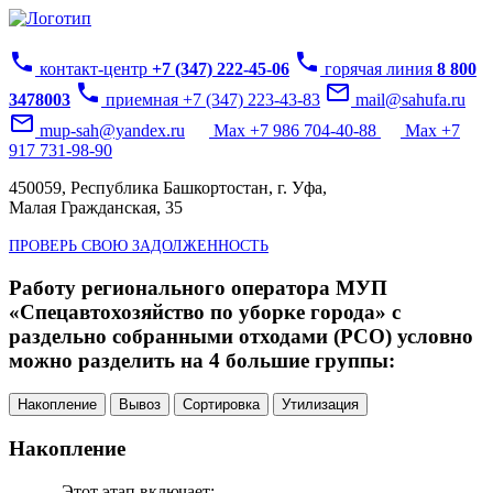
phone
phone
контакт-центр
+7 (347) 222-45-06
горячая линия
8 800
phone
mail_outline
3478003
приемная +7 (347) 223-43-83
mail@sahufa.ru
mail_outline
mup-sah@yandex.ru
Max +7 986 704-40-88
Max +7
917 731-98-90
450059, Республика Башкортостан, г. Уфа,
Малая Гражданская, 35
ПРОВЕРЬ СВОЮ ЗАДОЛЖЕННОСТЬ
Работу регионального оператора МУП
«Спецавтохозяйство по уборке города» с
раздельно собранными отходами (РСО) условно
можно разделить на 4 большие группы:
Накопление
Вывоз
Сортировка
Утилизация
Накопление
Этот этап включает: