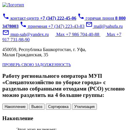
phone
phone
контакт-центр
+7 (347) 222-45-06
горячая линия
8 800
phone
mail_outline
3478003
приемная +7 (347) 223-43-83
mail@sahufa.ru
mail_outline
mup-sah@yandex.ru
Max +7 986 704-40-88
Max +7
917 731-98-90
450059, Республика Башкортостан, г. Уфа,
Малая Гражданская, 35
ПРОВЕРЬ СВОЮ ЗАДОЛЖЕННОСТЬ
Работу регионального оператора МУП
«Спецавтохозяйство по уборке города» с
раздельно собранными отходами (РСО) условно
можно разделить на 4 большие группы:
Накопление
Вывоз
Сортировка
Утилизация
Накопление
Этот этап включает: