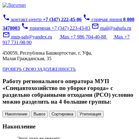
phone
phone
контакт-центр
+7 (347) 222-45-06
горячая линия
8 800
phone
mail_outline
3478003
приемная +7 (347) 223-43-83
mail@sahufa.ru
mail_outline
mup-sah@yandex.ru
Max +7 986 704-40-88
Max +7
917 731-98-90
450059, Республика Башкортостан, г. Уфа,
Малая Гражданская, 35
ПРОВЕРЬ СВОЮ ЗАДОЛЖЕННОСТЬ
Работу регионального оператора МУП
«Спецавтохозяйство по уборке города» с
раздельно собранными отходами (РСО) условно
можно разделить на 4 большие группы:
Накопление
Вывоз
Сортировка
Утилизация
Накопление
Этот этап включает: