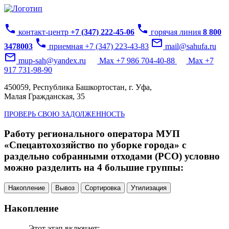
phone
phone
контакт-центр
+7 (347) 222-45-06
горячая линия
8 800
phone
mail_outline
3478003
приемная +7 (347) 223-43-83
mail@sahufa.ru
mail_outline
mup-sah@yandex.ru
Max +7 986 704-40-88
Max +7
917 731-98-90
450059, Республика Башкортостан, г. Уфа,
Малая Гражданская, 35
ПРОВЕРЬ СВОЮ ЗАДОЛЖЕННОСТЬ
Работу регионального оператора МУП
«Спецавтохозяйство по уборке города» с
раздельно собранными отходами (РСО) условно
можно разделить на 4 большие группы:
Накопление
Вывоз
Сортировка
Утилизация
Накопление
Этот этап включает: