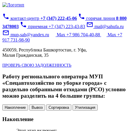
phone
phone
контакт-центр
+7 (347) 222-45-06
горячая линия
8 800
phone
mail_outline
3478003
приемная +7 (347) 223-43-83
mail@sahufa.ru
mail_outline
mup-sah@yandex.ru
Max +7 986 704-40-88
Max +7
917 731-98-90
450059, Республика Башкортостан, г. Уфа,
Малая Гражданская, 35
ПРОВЕРЬ СВОЮ ЗАДОЛЖЕННОСТЬ
Работу регионального оператора МУП
«Спецавтохозяйство по уборке города» с
раздельно собранными отходами (РСО) условно
можно разделить на 4 большие группы:
Накопление
Вывоз
Сортировка
Утилизация
Накопление
Этот этап включает: