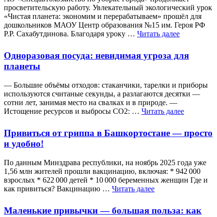
просветительскую работу. Увлекательный экологический урок
«Чистая планета: экономим и перерабатываем» прошёл для
дошкольников МАОУ Центр образования №15 им. Героя РФ
Р.Р. Сахабутдинова. Благодаря уроку …
Читать далее
Одноразовая посуда: невидимая угроза для
планеты
— Большие объёмы отходов: стаканчики, тарелки и приборы
используются считаные секунды, а разлагаются десятки —
сотни лет, занимая место на свалках и в природе. —
Истощение ресурсов и выбросы CO2: …
Читать далее
Привиться от гриппа в Башкортостане — просто
и удобно!
По данным Минздрава республики, на ноябрь 2025 года уже
1,56 млн жителей прошли вакцинацию, включая: * 942 000
взрослых * 622 000 детей * 10 000 беременных женщин Где и
как привиться? Вакцинацию …
Читать далее
Маленькие привычки — большая польза: как