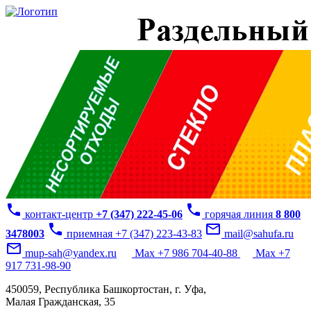
phone
phone
контакт-центр
+7 (347) 222-45-06
горячая линия
8 800
phone
mail_outline
3478003
приемная +7 (347) 223-43-83
mail@sahufa.ru
mail_outline
mup-sah@yandex.ru
Max +7 986 704-40-88
Max +7
917 731-98-90
450059, Республика Башкортостан, г. Уфа,
Малая Гражданская, 35