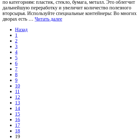
по категориям: пластик, стекло, бумага, металл. Это облегчит
дальнейшую переработку и увеличит количество полезного
вторсырья. Используйте специальные контейнеры: Во многих
дворах есть …
Читать далее
Назад
1
2
3
4
5
6
7
8
9
10
11
12
13
14
15
16
17
18
19