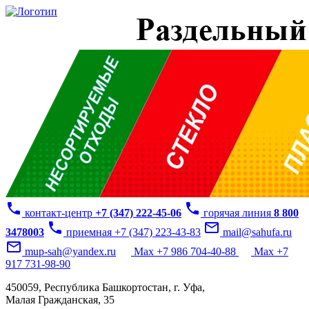
phone
phone
контакт-центр
+7 (347) 222-45-06
горячая линия
8 800
phone
mail_outline
3478003
приемная +7 (347) 223-43-83
mail@sahufa.ru
mail_outline
mup-sah@yandex.ru
Max +7 986 704-40-88
Max +7
917 731-98-90
450059, Республика Башкортостан, г. Уфа,
Малая Гражданская, 35