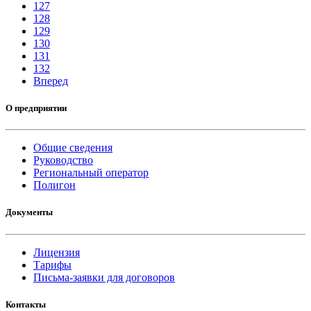
127
128
129
130
131
132
Вперед
О предприятии
Общие сведения
Руководство
Региональный оператор
Полигон
Документы
Лицензия
Тарифы
Письма-заявки для договоров
Контакты