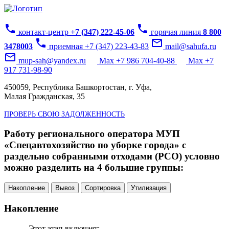
phone
phone
контакт-центр
+7 (347) 222-45-06
горячая линия
8 800
phone
mail_outline
3478003
приемная +7 (347) 223-43-83
mail@sahufa.ru
mail_outline
mup-sah@yandex.ru
Max +7 986 704-40-88
Max +7
917 731-98-90
450059, Республика Башкортостан, г. Уфа,
Малая Гражданская, 35
ПРОВЕРЬ СВОЮ ЗАДОЛЖЕННОСТЬ
Работу регионального оператора МУП
«Спецавтохозяйство по уборке города» с
раздельно собранными отходами (РСО) условно
можно разделить на 4 большие группы:
Накопление
Вывоз
Сортировка
Утилизация
Накопление
Этот этап включает: