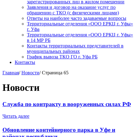
зарегистрированных лиц в жилом помещении
Заявления и договор на оказание услуг по
обращению с ТКО (с физическими лицами)
Ответы на наиболее часто задаваемые вопросы
Территориальные отделения «ООО ЕРКЦ г. Уфы»
г. Уфа
Территориальные отделения «ООО ЕРКЦ г. Уфы»
в 14 МР РБ
Контакты территориальных представителей в
муниципальных районах
График вывоза ТКО ГО г. Уфа РБ
Контакты
Главная
/
Новости
/
Страница 65
Новости
Служба по контракту в вооруженных силах РФ
Читать далее
Обновление контейнерного парка в Уфе и
районах республики