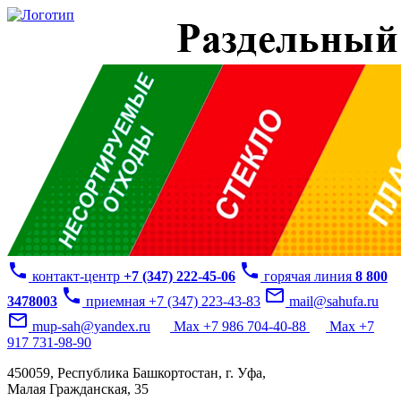
phone
phone
контакт-центр
+7 (347) 222-45-06
горячая линия
8 800
phone
mail_outline
3478003
приемная +7 (347) 223-43-83
mail@sahufa.ru
mail_outline
mup-sah@yandex.ru
Max +7 986 704-40-88
Max +7
917 731-98-90
450059, Республика Башкортостан, г. Уфа,
Малая Гражданская, 35