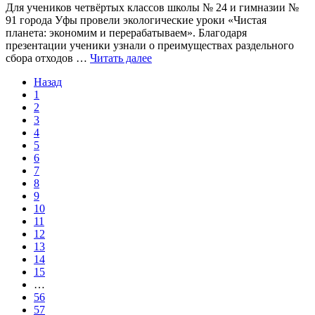
Для учеников четвёртых классов школы № 24 и гимназии №
91 города Уфы провели экологические уроки «Чистая
планета: экономим и перерабатываем». Благодаря
презентации ученики узнали о преимуществах раздельного
сбора отходов …
Читать далее
Назад
1
2
3
4
5
6
7
8
9
10
11
12
13
14
15
…
56
57